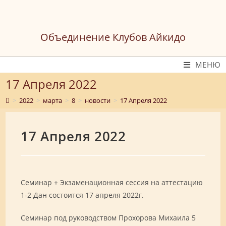
Перейти
к
содержимому
Объединение Клубов Айкидо
МЕНЮ
17 Апреля 2022
>
2022
>
марта
>
8
>
новости
>
17 Апреля 2022
17 Апреля 2022
Семинар + Экзаменационная сессия на аттестацию
1-2 Дан состоится 17 апреля 2022г.
Семинар под руководством Прохорова Михаила 5