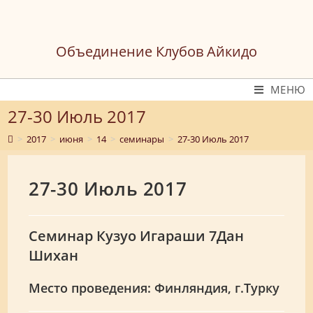
Перейти
к
содержимому
Объединение Клубов Айкидо
МЕНЮ
27-30 Июль 2017
>
2017
>
июня
>
14
>
семинары
>
27-30 Июль 2017
27-30 Июль 2017
Семинар Кузуо Игараши 7Дан
Шихан
Место проведения: Финляндия, г.Турку