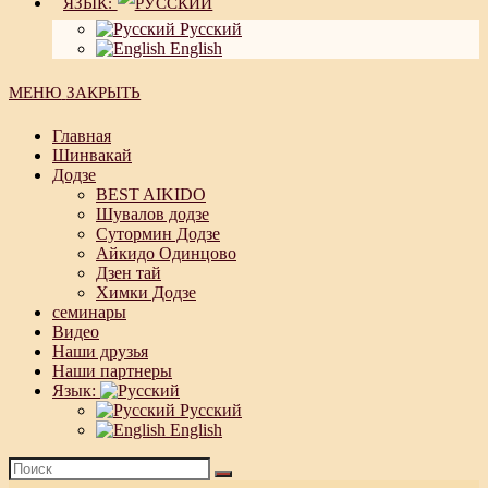
ЯЗЫК:
Русский
English
МЕНЮ
ЗАКРЫТЬ
Главная
Шинвакай
Додзе
BEST AIKIDO
Шувалов додзе
Сутормин Додзе
Айкидо Одинцово
Дзен тай
Химки Додзе
семинары
Видео
Наши друзья
Наши партнеры
Язык:
Русский
English