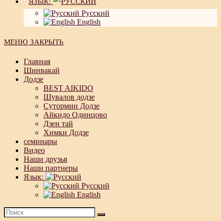
ЯЗЫК:
Русский
English
МЕНЮ
ЗАКРЫТЬ
Главная
Шинвакай
Додзе
BEST AIKIDO
Шувалов додзе
Сутормин Додзе
Айкидо Одинцово
Дзен тай
Химки Додзе
семинары
Видео
Наши друзья
Наши партнеры
Язык:
Русский
English