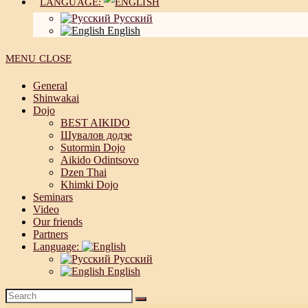
LANGUAGE:
Русский
English
MENU
CLOSE
General
Shinwakai
Dojo
BEST AIKIDO
Шувалов додзе
Sutormin Dojo
Aikido Odintsovo
Dzen Thai
Khimki Dojo
Seminars
Video
Our friends
Partners
Language:
Русский
English