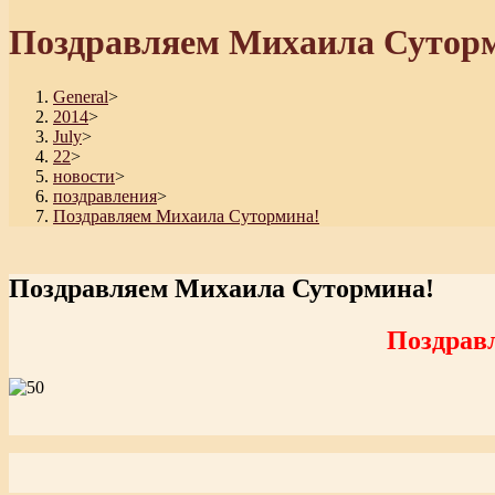
Поздравляем Михаила Сутор
General
>
2014
>
July
>
22
>
новости
>
поздравления
>
Поздравляем Михаила Сутормина!
Поздравляем Михаила Сутормина!
Поздрав