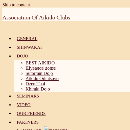
Skip to content
Association Of Aikido Clubs
GENERAL
SHINWAKAI
DOJO
BEST AIKIDO
Шувалов додзе
Sutormin Dojo
Aikido Odintsovo
Dzen Thai
Khimki Dojo
SEMINARS
VIDEO
OUR FRIENDS
PARTNERS