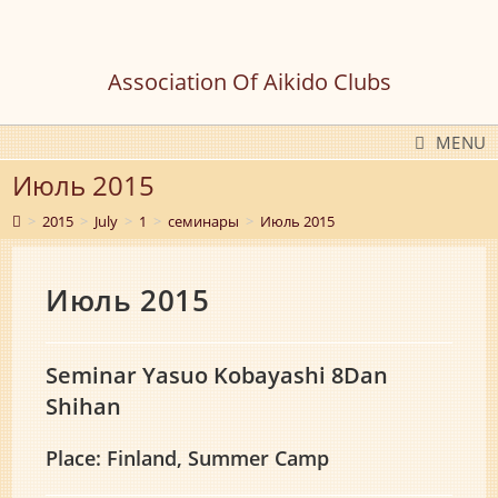
Skip
to
content
Association Of Aikido Clubs
MENU
Июль 2015
>
2015
>
July
>
1
>
семинары
>
Июль 2015
Июль 2015
Seminar Yasuo Kobayashi 8Dan
Shihan
Place: Finland, Summer Camp