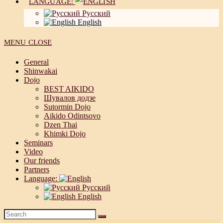
LANGUAGE:
Русский
English
MENU
CLOSE
General
Shinwakai
Dojo
BEST AIKIDO
Шувалов додзе
Sutormin Dojo
Aikido Odintsovo
Dzen Thai
Khimki Dojo
Seminars
Video
Our friends
Partners
Language:
Русский
English