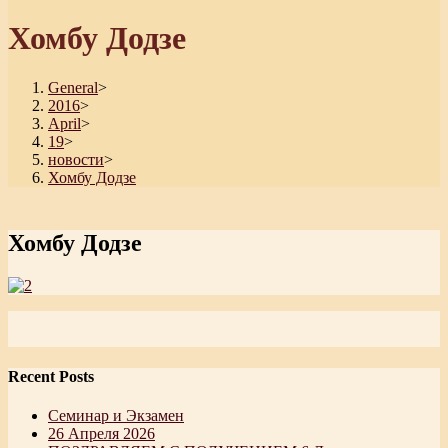
Хомбу Додзе
General
>
2016
>
April
>
19
>
новости
>
Хомбу Додзе
Хомбу Додзе
Recent Posts
Семинар и Экзамен
26 Апреля 2026