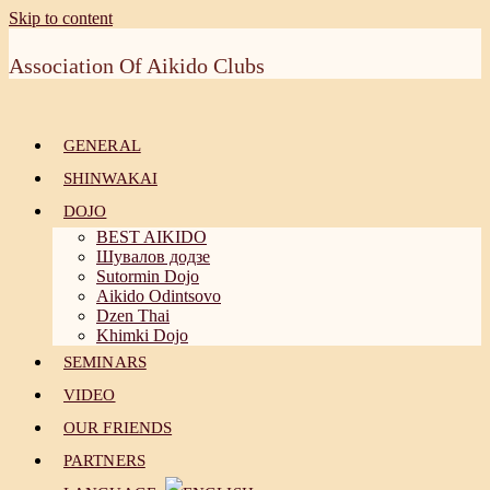
Skip to content
Association Of Aikido Clubs
GENERAL
SHINWAKAI
DOJO
BEST AIKIDO
Шувалов додзе
Sutormin Dojo
Aikido Odintsovo
Dzen Thai
Khimki Dojo
SEMINARS
VIDEO
OUR FRIENDS
PARTNERS