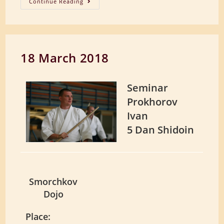
6-
Continue Reading
8
Апреля
2018
18 March 2018
Seminar
Prokhorov
Ivan
5 Dan Shidoin
Smorchkov
Dojo
Place: