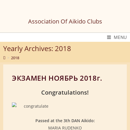
Skip
to
content
Association Of Aikido Clubs
MENU
Yearly Archives: 2018
>
2018
ЭКЗАМЕН НОЯБРЬ 2018г.
Congratulations!
Passed at the 3th DAN Aikido:
MARIA RUDENKO