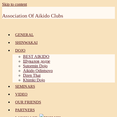
Skip to content
Association Of Aikido Clubs
GENERAL
SHINWAKAI
DOJO
BEST AIKIDO
Шувалов додзе
Sutormin Dojo
Aikido Odintsovo
Dzen Thai
Khimki Dojo
SEMINARS
VIDEO
OUR FRIENDS
PARTNERS