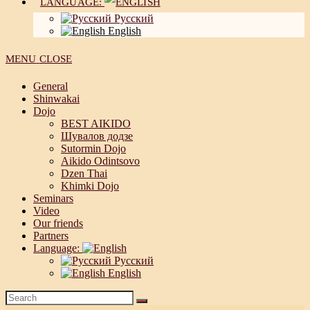
LANGUAGE:
Русский
English
MENU
CLOSE
General
Shinwakai
Dojo
BEST AIKIDO
Шувалов додзе
Sutormin Dojo
Aikido Odintsovo
Dzen Thai
Khimki Dojo
Seminars
Video
Our friends
Partners
Language:
Русский
English